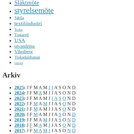
Släktmöte
styrelsemöte
Sätila
textilindustri
Torka
Tostared
USA
utvandring
Vilgsberg
Viskadalsbanan
väveri
Arkiv
2025
:
J
F
M
A
M
J
J
A
S
O
N
D
2024
:
J
F
M
A
M
J
J
A
S
O
N
D
2023
:
J
F
M
A
M
J
J
A
S
O
N
D
2022
:
J
F
M
A
M
J
J
A
S
O
N
D
2021
:
J
F
M
A
M
J
J
A
S
O
N
D
2020
:
J
F
M
A
M
J
J
A
S
O
N
D
2019
:
J
F
M
A
M
J
J
A
S
O
N
D
2018
:
J
F
M
A
M
J
J
A
S
O
N
D
2017
:
J
F
M
A
M
J
J
A
S
O
N
D