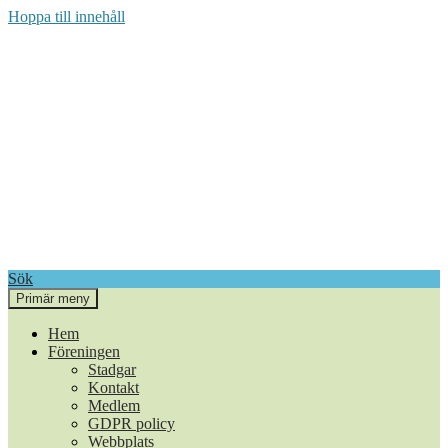
Hoppa till innehåll
Sök
Primär meny
Annika och Torkel i Berg
Hem
Föreningen
Stadgar
Kontakt
Medlem
GDPR policy
Webbplats