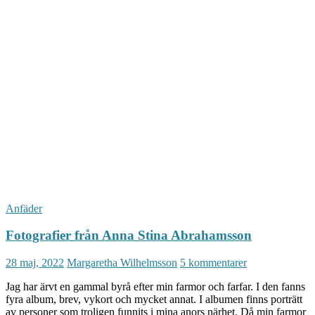
Anfäder
Fotografier från Anna Stina Abrahamsson
28 maj, 2022
Margaretha Wilhelmsson
5 kommentarer
Jag har ärvt en gammal byrå efter min farmor och farfar. I den fanns
fyra album, brev, vykort och mycket annat. I albumen finns porträtt
av personer som troligen funnits i mina anors närhet. Då min farmor