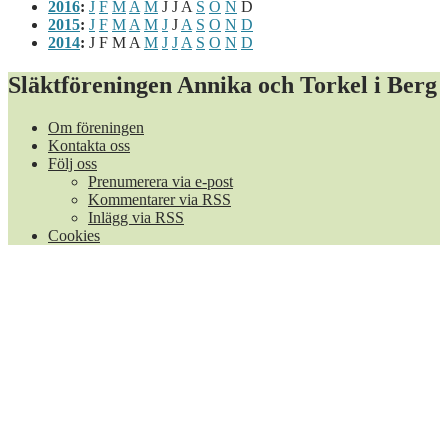
2016
:
J
F
M
A
M
J
J
A
S
O
N
D
2015
:
J
F
M
A
M
J
J
A
S
O
N
D
2014
:
J
F
M
A
M
J
J
A
S
O
N
D
Släktföreningen Annika och Torkel i Berg
Om föreningen
Kontakta oss
Följ oss
Prenumerera via e-post
Kommentarer via RSS
Inlägg via RSS
Cookies