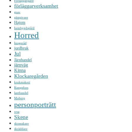
Förläggargård
förläggarverksamhet
grav
gästgivare
Hajom
hembygdsgård
Horred
husgeråd
jordbruk
Jul
Järnhandel
järnväg
Kinna
Klockaregården
krukmakeri
Kungsfors
lanthandel
Moberg
personporträtt
resa
Skene
skomakare
skräddare