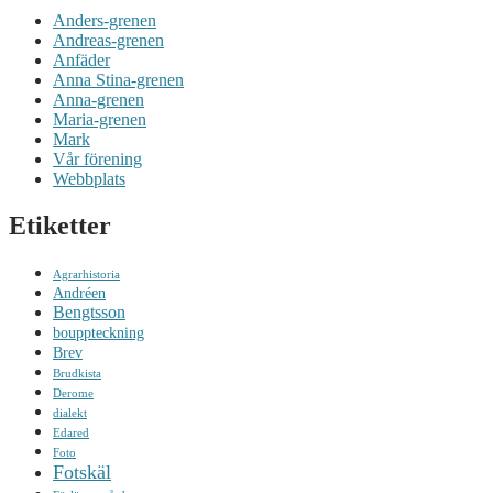
Anders-grenen
Andreas-grenen
Anfäder
Anna Stina-grenen
Anna-grenen
Maria-grenen
Mark
Vår förening
Webbplats
Etiketter
Agrarhistoria
Andréen
Bengtsson
bouppteckning
Brev
Brudkista
Derome
dialekt
Edared
Foto
Fotskäl