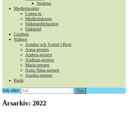
Struktur
Medlemssidor
Logga in
Medlemskonto
Släktmeddelanden
Släktträd
Gästbok
Släkten
Annika och Torkel i Berg
Anna-grenen
Anders-grenen
Andreas-grenen
Maria-grenen
Anna Stina-grenen
Annika-grenen
Butik
Sök efter:
Årsarkiv: 2022