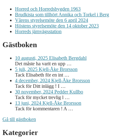
Horred och Horredsbygden 1963
Brudkista som tillhört Annika och Torkel i Berg
Vårens styrelsemöte den 6 april 2024
Höstens styrelsemöte den 14 oktober 2023
Horreds järnvägsstation
Gästboken
10 augusti, 2025
Elisabeth Bergdahl
Det måste ha varit en upp …
5 juli, 2025
Kjell-Åke Brorsson
Tack Elisabeth för en int …
4 december, 2024
Kjell-Åke Brorsson
Tack för Ditt inlägg ! I …
30 november, 2024
Pedder Kullbo
Tack för mycket trevlig l …
13 juni, 2024
Kjell-Åke Brorsson
Tack för kommentaren ! A …
Gå till gästboken
Kategorier