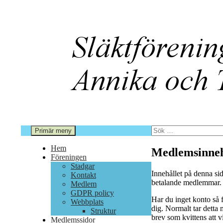
Hoppa
till
innehåll
Sök
Sök
Primär meny
efter:
Annika och Torkel i Berg
Hem
Medlemsinneh
Föreningen
Stadgar
Innehållet på denna sid
Kontakt
betalande medlemmar
Medlem
GDPR policy
Har du inget konto så f
Webbplats
dig. Normalt tar detta m
Struktur
brev som kvittens att v
Medlemssidor