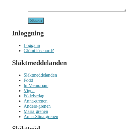
Inloggning
Logga in
Glömt lösenord?
Släktmeddelanden
Släktmeddelanden
Född
In Memoriam
Vigda
Födelsedag
Anna-grenen
Anders-grenen
Maria-grenen
Anna-Stina-grenen
Släktträd