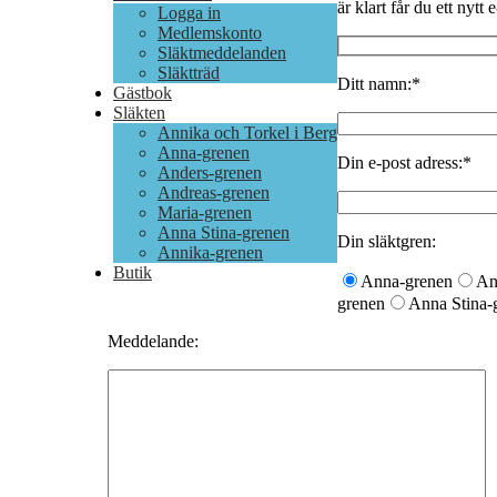
är klart får du ett nytt
Logga in
Medlemskonto
Släktmeddelanden
Släktträd
Ditt namn:*
Gästbok
Släkten
Annika och Torkel i Berg
Anna-grenen
Din e-post adress:*
Anders-grenen
Andreas-grenen
Maria-grenen
Anna Stina-grenen
Din släktgren:
Annika-grenen
Butik
Anna-grenen
An
grenen
Anna Stina-
Meddelande: