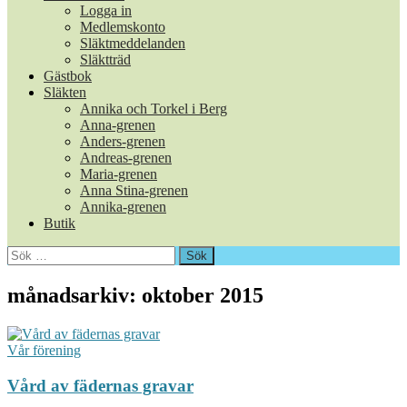
Logga in
Medlemskonto
Släktmeddelanden
Släktträd
Gästbok
Släkten
Annika och Torkel i Berg
Anna-grenen
Anders-grenen
Andreas-grenen
Maria-grenen
Anna Stina-grenen
Annika-grenen
Butik
Sök
efter:
månadsarkiv: oktober 2015
Vår förening
Vård av fädernas gravar