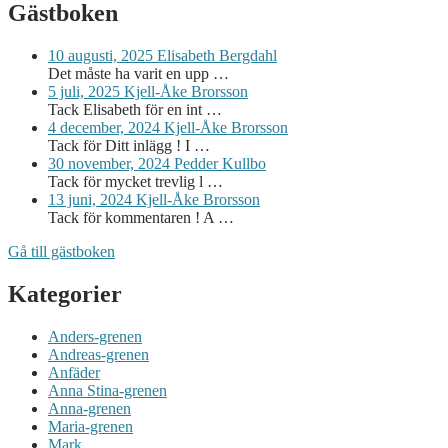
Gästboken
10 augusti, 2025
Elisabeth Bergdahl
Det måste ha varit en upp …
5 juli, 2025
Kjell-Åke Brorsson
Tack Elisabeth för en int …
4 december, 2024
Kjell-Åke Brorsson
Tack för Ditt inlägg ! I …
30 november, 2024
Pedder Kullbo
Tack för mycket trevlig l …
13 juni, 2024
Kjell-Åke Brorsson
Tack för kommentaren ! A …
Gå till gästboken
Kategorier
Anders-grenen
Andreas-grenen
Anfäder
Anna Stina-grenen
Anna-grenen
Maria-grenen
Mark