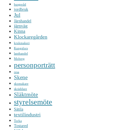
husgeråd
jordbruk
Jul
Järnhandel
järnväg
Kinna
Klockaregården
krukmakeri
Kungsfors
lanthandel
Moberg
personporträtt
resa
Skene
skomakare
skräddare
Släktmöte
styrelsemöte
Sätila
textilindustri
Torka
Tostared