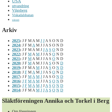
USA
utvandring
Vilgsberg
Viskadalsbanan
väveri
Arkiv
2025
:
J
F
M
A
M
J
J
A
S
O
N
D
2024
:
J
F
M
A
M
J
J
A
S
O
N
D
2023
:
J
F
M
A
M
J
J
A
S
O
N
D
2022
:
J
F
M
A
M
J
J
A
S
O
N
D
2021
:
J
F
M
A
M
J
J
A
S
O
N
D
2020
:
J
F
M
A
M
J
J
A
S
O
N
D
2019
:
J
F
M
A
M
J
J
A
S
O
N
D
2018
:
J
F
M
A
M
J
J
A
S
O
N
D
2017
:
J
F
M
A
M
J
J
A
S
O
N
D
2016
:
J
F
M
A
M
J
J
A
S
O
N
D
2015
:
J
F
M
A
M
J
J
A
S
O
N
D
2014
:
J
F
M
A
M
J
J
A
S
O
N
D
Släktföreningen Annika och Torkel i Berg
Om föreningen