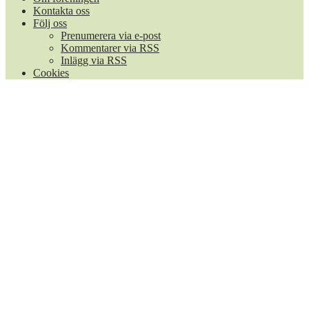
Kontakta oss
Följ oss
Prenumerera via e-post
Kommentarer via RSS
Inlägg via RSS
Cookies