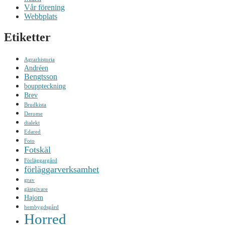
Vår förening
Webbplats
Etiketter
Agrarhistoria
Andréen
Bengtsson
bouppteckning
Brev
Brudkista
Derome
dialekt
Edared
Foto
Fotskäl
Förläggargård
förläggarverksamhet
grav
gästgivare
Hajom
hembygdsgård
Horred