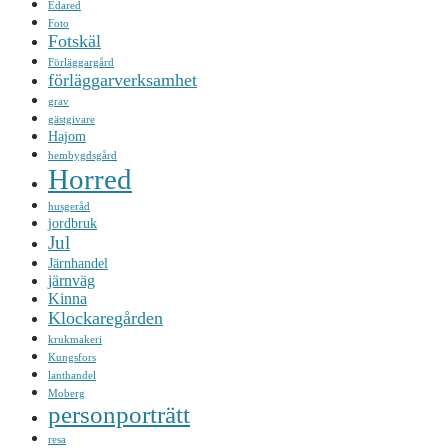
Edared
Foto
Fotskäl
Förläggargård
förläggarverksamhet
grav
gästgivare
Hajom
hembygdsgård
Horred
husgeråd
jordbruk
Jul
Järnhandel
järnväg
Kinna
Klockaregården
krukmakeri
Kungsfors
lanthandel
Moberg
personporträtt
resa