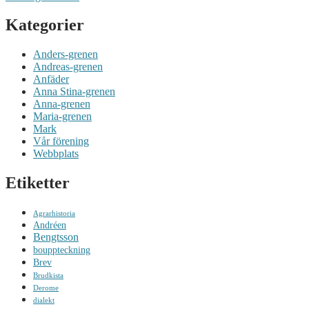
Kategorier
Anders-grenen
Andreas-grenen
Anfäder
Anna Stina-grenen
Anna-grenen
Maria-grenen
Mark
Vår förening
Webbplats
Etiketter
Agrarhistoria
Andréen
Bengtsson
bouppteckning
Brev
Brudkista
Derome
dialekt