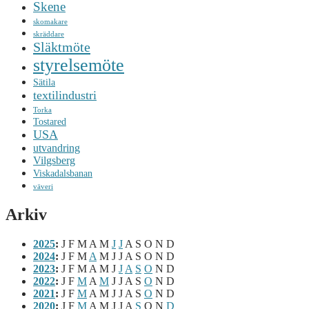
Skene
skomakare
skräddare
Släktmöte
styrelsemöte
Sätila
textilindustri
Torka
Tostared
USA
utvandring
Vilgsberg
Viskadalsbanan
väveri
Arkiv
2025
:
J
F
M
A
M
J
J
A
S
O
N
D
2024
:
J
F
M
A
M
J
J
A
S
O
N
D
2023
:
J
F
M
A
M
J
J
A
S
O
N
D
2022
:
J
F
M
A
M
J
J
A
S
O
N
D
2021
:
J
F
M
A
M
J
J
A
S
O
N
D
2020
:
J
F
M
A
M
J
J
A
S
O
N
D