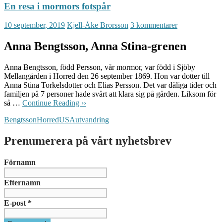
En resa i mormors fotspår
10 september, 2019
Kjell-Åke Brorsson
3 kommentarer
Anna Bengtsson, Anna Stina-grenen
Anna Bengtsson, född Persson, vår mormor, var född i Sjöby
Mellangården i Horred den 26 september 1869. Hon var dotter till
Anna Stina Torkelsdotter och Elias Persson. Det var dåliga tider och
familjen på 7 personer hade svårt att klara sig på gården. Liksom för
så …
Continue Reading ››
Bengtsson
Horred
USA
utvandring
Prenumerera på vårt nyhetsbrev
Förnamn
Efternamn
E-post
*