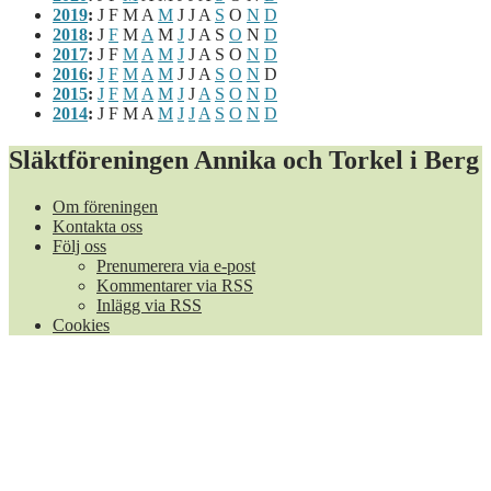
2019
:
J
F
M
A
M
J
J
A
S
O
N
D
2018
:
J
F
M
A
M
J
J
A
S
O
N
D
2017
:
J
F
M
A
M
J
J
A
S
O
N
D
2016
:
J
F
M
A
M
J
J
A
S
O
N
D
2015
:
J
F
M
A
M
J
J
A
S
O
N
D
2014
:
J
F
M
A
M
J
J
A
S
O
N
D
Släktföreningen Annika och Torkel i Berg
Om föreningen
Kontakta oss
Följ oss
Prenumerera via e-post
Kommentarer via RSS
Inlägg via RSS
Cookies