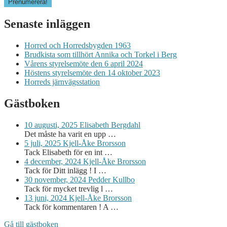
Senaste inläggen
Horred och Horredsbygden 1963
Brudkista som tillhört Annika och Torkel i Berg
Vårens styrelsemöte den 6 april 2024
Höstens styrelsemöte den 14 oktober 2023
Horreds järnvägsstation
Gästboken
10 augusti, 2025
Elisabeth Bergdahl
Det måste ha varit en upp …
5 juli, 2025
Kjell-Åke Brorsson
Tack Elisabeth för en int …
4 december, 2024
Kjell-Åke Brorsson
Tack för Ditt inlägg ! I …
30 november, 2024
Pedder Kullbo
Tack för mycket trevlig l …
13 juni, 2024
Kjell-Åke Brorsson
Tack för kommentaren ! A …
Gå till gästboken