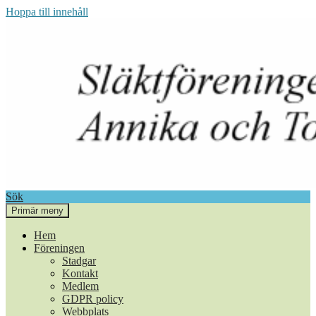
Hoppa till innehåll
Sök
Primär meny
Annika och Torkel i Berg
Hem
Föreningen
Stadgar
Kontakt
Medlem
GDPR policy
Webbplats