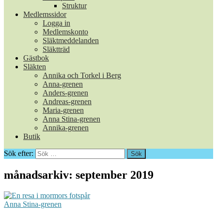
Struktur
Medlemssidor
Logga in
Medlemskonto
Släktmeddelanden
Släktträd
Gästbok
Släkten
Annika och Torkel i Berg
Anna-grenen
Anders-grenen
Andreas-grenen
Maria-grenen
Anna Stina-grenen
Annika-grenen
Butik
Sök efter:
månadsarkiv: september 2019
Anna Stina-grenen