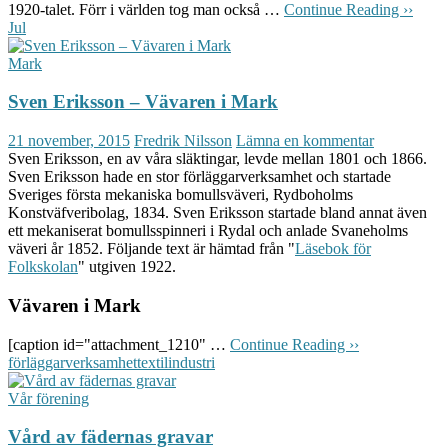
1920-talet. Förr i världen tog man också …
Continue Reading ››
Jul
Mark
Sven Eriksson – Vävaren i Mark
21 november, 2015
Fredrik Nilsson
Lämna en kommentar
Sven Eriksson, en av våra släktingar, levde mellan 1801 och 1866.
Sven Eriksson hade en stor förläggarverksamhet och startade
Sveriges första mekaniska bomullsväveri, Rydboholms
Konstväfveribolag, 1834. Sven Eriksson startade bland annat även
ett mekaniserat bomullsspinneri i Rydal och anlade Svaneholms
väveri år 1852. Följande text är hämtad från "
Läsebok för
Folkskolan
" utgiven 1922.
Vävaren i Mark
[caption id="attachment_1210" …
Continue Reading ››
förläggarverksamhet
textilindustri
Vår förening
Vård av fädernas gravar