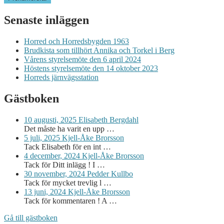
Senaste inläggen
Horred och Horredsbygden 1963
Brudkista som tillhört Annika och Torkel i Berg
Vårens styrelsemöte den 6 april 2024
Höstens styrelsemöte den 14 oktober 2023
Horreds järnvägsstation
Gästboken
10 augusti, 2025
Elisabeth Bergdahl
Det måste ha varit en upp …
5 juli, 2025
Kjell-Åke Brorsson
Tack Elisabeth för en int …
4 december, 2024
Kjell-Åke Brorsson
Tack för Ditt inlägg ! I …
30 november, 2024
Pedder Kullbo
Tack för mycket trevlig l …
13 juni, 2024
Kjell-Åke Brorsson
Tack för kommentaren ! A …
Gå till gästboken