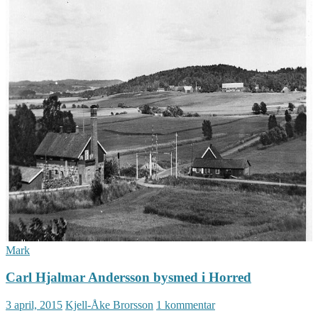
Mark
Carl Hjalmar Andersson bysmed i Horred
3 april, 2015
Kjell-Åke Brorsson
1 kommentar