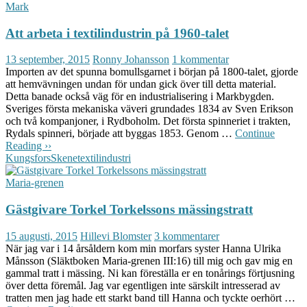
Mark
Att arbeta i textilindustrin på 1960-talet
13 september, 2015
Ronny Johansson
1 kommentar
Importen av det spunna bomullsgarnet i början på 1800-talet, gjorde
att hemvävningen undan för undan gick över till detta material.
Detta banade också väg för en industrialisering i Markbygden.
Sveriges första mekaniska väveri grundades 1834 av Sven Erikson
och två kompanjoner, i Rydboholm. Det första spinneriet i trakten,
Rydals spinneri, började att byggas 1853. Genom …
Continue
Reading ››
Kungsfors
Skene
textilindustri
Maria-grenen
Gästgivare Torkel Torkelssons mässingstratt
15 augusti, 2015
Hillevi Blomster
3 kommentarer
När jag var i 14 årsåldern kom min morfars syster Hanna Ulrika
Månsson (Släktboken Maria-grenen III:16) till mig och gav mig en
gammal tratt i mässing. Ni kan föreställa er en tonårings förtjusning
över detta föremål. Jag var egentligen inte särskilt intresserad av
tratten men
jag hade ett starkt band till Hanna och tyckte oerhört …