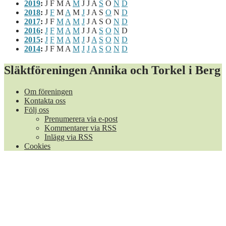
2019
:
J
F
M
A
M
J
J
A
S
O
N
D
2018
:
J
F
M
A
M
J
J
A
S
O
N
D
2017
:
J
F
M
A
M
J
J
A
S
O
N
D
2016
:
J
F
M
A
M
J
J
A
S
O
N
D
2015
:
J
F
M
A
M
J
J
A
S
O
N
D
2014
:
J
F
M
A
M
J
J
A
S
O
N
D
Släktföreningen Annika och Torkel i Berg
Om föreningen
Kontakta oss
Följ oss
Prenumerera via e-post
Kommentarer via RSS
Inlägg via RSS
Cookies