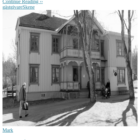
Continue Reading ››
gästgivare
Skene
Mark