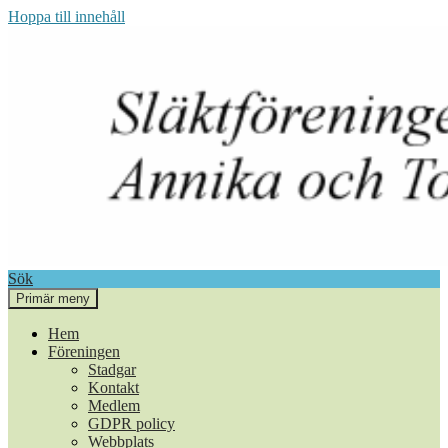
Hoppa till innehåll
Sök
Primär meny
Annika och Torkel i Berg
Hem
Föreningen
Stadgar
Kontakt
Medlem
GDPR policy
Webbplats