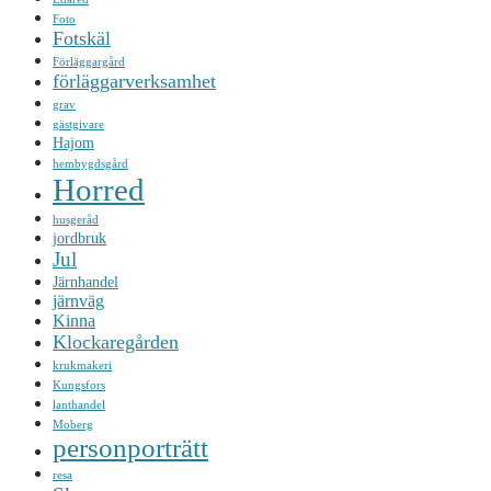
Foto
Fotskäl
Förläggargård
förläggarverksamhet
grav
gästgivare
Hajom
hembygdsgård
Horred
husgeråd
jordbruk
Jul
Järnhandel
järnväg
Kinna
Klockaregården
krukmakeri
Kungsfors
lanthandel
Moberg
personporträtt
resa