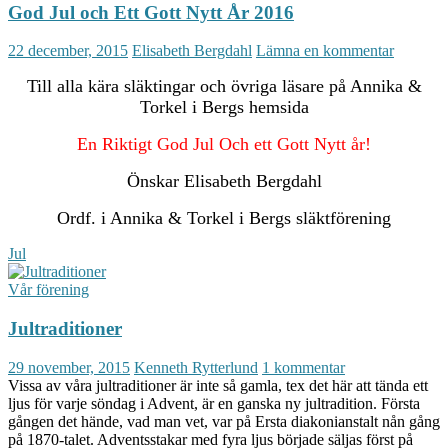
God Jul och Ett Gott Nytt År 2016
22 december, 2015
Elisabeth Bergdahl
Lämna en kommentar
Till alla kära släktingar och övriga läsare på Annika &
Torkel i Bergs hemsida
En Riktigt God Jul Och ett Gott Nytt år!
Önskar Elisabeth Bergdahl
Ordf. i Annika & Torkel i Bergs släktförening
Jul
Vår förening
Jultraditioner
29 november, 2015
Kenneth Rytterlund
1 kommentar
Vissa av våra jultraditioner är inte så gamla, tex det här att tända ett
ljus för varje söndag i Advent, är en ganska ny jultradition. Första
gången det hände, vad man vet, var på Ersta diakonianstalt nån gång
på 1870-talet. Adventsstakar med fyra ljus började säljas först på