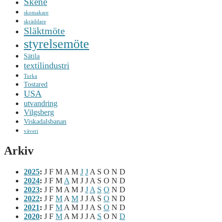
Skene
skomakare
skräddare
Släktmöte
styrelsemöte
Sätila
textilindustri
Torka
Tostared
USA
utvandring
Vilgsberg
Viskadalsbanan
väveri
Arkiv
2025
:
J
F
M
A
M
J
J
A
S
O
N
D
2024
:
J
F
M
A
M
J
J
A
S
O
N
D
2023
:
J
F
M
A
M
J
J
A
S
O
N
D
2022
:
J
F
M
A
M
J
J
A
S
O
N
D
2021
:
J
F
M
A
M
J
J
A
S
O
N
D
2020
:
J
F
M
A
M
J
J
A
S
O
N
D