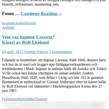
historik, reflektioner, summering mm.
Foton …
Continue Reading ››
bouppteckning
Horred
Anfäder
Vem var Ingmar Larsson?
Kåseri av Rolf Ekelund
26 april, 2015
Fredrik Nilsson
2 kommentarer
Följande är berättelsen om Ingmar Larsson, född 1660, dennes barn,
och hur de är med och bygger upp förläggarverksamheten och
textilindustrin i Mark. Ingmar är anfader både till Annika och Torkel.
Vi får också lära känna ytterligare en annan anfader, Anders
Haraldsson, född 1620, som deltar i 3 krig och blir 102 år gammal.
Berättelsen är nedtecknad av Gunnar Ahlberger efter ett kåseri hållit
av Rolf Ekelund vid släktmötet i Mariebergsparken Kinna den 27
juni 1987.
Förläggare
Krig
Sätila
Tostared