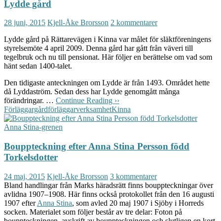
Lydde gård
28 juni, 2015
Kjell-Åke Brorsson
2 kommentarer
Lydde gård på Rättarevägen i Kinna var målet för släktföreningens
styrelsemöte 4 april 2009. Denna gård har gått från väveri till
tegelbruk och nu till pensionat. Här följer en berättelse om vad som
hänt sedan 1400-talet.
Den tidigaste anteckningen om Lydde är från 1493. Området hette
då Lyddaström. Sedan dess har Lydde genomgått många
förändringar. …
Continue Reading ››
Förläggargård
förläggarverksamhet
Kinna
Anna Stina-grenen
Bouppteckning efter Anna Stina Persson född
Torkelsdotter
24 maj, 2015
Kjell-Åke Brorsson
3 kommentarer
Bland handlingar från Marks häradsrätt finns bouppteckningar över
avlidna 1907–1908. Här finns också protokollet från den 16 augusti
1907 efter
Anna Stina
, som avled 20 maj 1907 i Sjöby i Horreds
socken. Materialet som följer består av tre delar: Foton på
bouppteckningen, avskrift av bouppteckningen och slutligen en kort