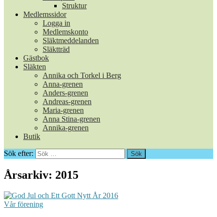
Struktur
Medlemssidor
Logga in
Medlemskonto
Släktmeddelanden
Släktträd
Gästbok
Släkten
Annika och Torkel i Berg
Anna-grenen
Anders-grenen
Andreas-grenen
Maria-grenen
Anna Stina-grenen
Annika-grenen
Butik
Sök efter:
Årsarkiv: 2015
Vår förening