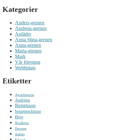
Kategorier
Anders-grenen
Andreas-grenen
Anfäder
Anna Stina-grenen
Anna-grenen
Maria-grenen
Mark
Vår förening
Webbplats
Etiketter
Agrarhistoria
Andréen
Bengtsson
bouppteckning
Brev
Brudkista
Derome
dialekt
Edared