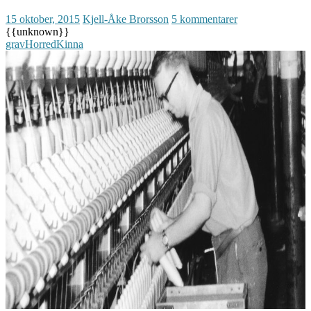
15 oktober, 2015
Kjell-Åke Brorsson
5 kommentarer
{{unknown}}
grav
Horred
Kinna