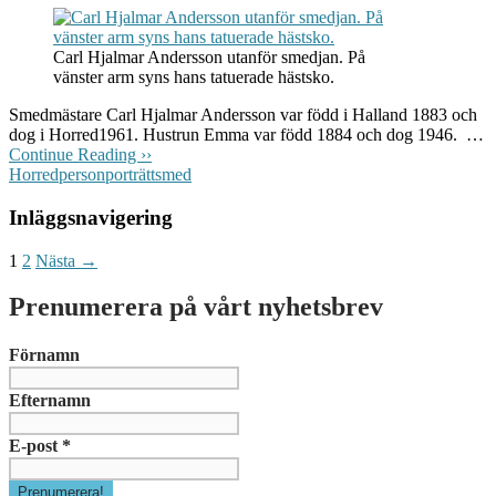
Carl Hjalmar Andersson utanför smedjan. På
vänster arm syns hans tatuerade hästsko.
Smedmästare Carl Hjalmar Andersson var född i Halland 1883 och
dog i Horred1961. Hustrun Emma var född 1884 och dog 1946. …
Continue Reading ››
Horred
personporträtt
smed
Inläggsnavigering
1
2
Nästa →
Prenumerera på vårt nyhetsbrev
Förnamn
Efternamn
E-post
*