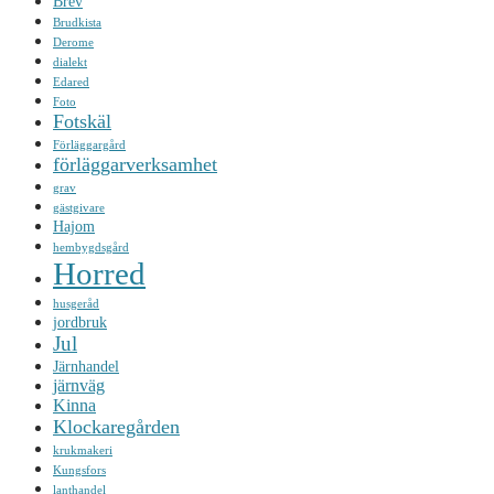
Brev
Brudkista
Derome
dialekt
Edared
Foto
Fotskäl
Förläggargård
förläggarverksamhet
grav
gästgivare
Hajom
hembygdsgård
Horred
husgeråd
jordbruk
Jul
Järnhandel
järnväg
Kinna
Klockaregården
krukmakeri
Kungsfors
lanthandel