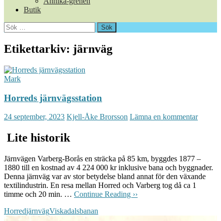
Annika-grenen
Butik
Sök
efter:
Etikettarkiv: järnväg
Mark
Horreds järnvägsstation
24 september, 2023
Kjell-Åke Brorsson
Lämna en kommentar
Lite historik
Järnvägen Varberg-Borås en sträcka på 85 km, byggdes 1877 –
1880 till en kostnad av 4 224 000 kr inklusive bana och byggnader.
Denna järnväg var av stor betydelse bland annat för den växande
textilindustrin. En resa mellan Horred och Varberg tog då ca 1
timme och 20 min. …
Continue Reading ››
Horred
järnväg
Viskadalsbanan