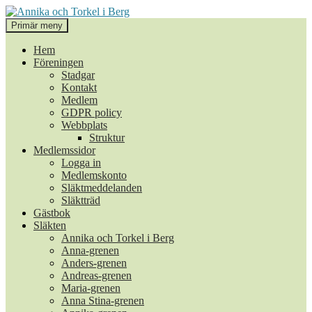
Hoppa
till
Sök
Primär meny
innehåll
Annika och Torkel i Berg
Hem
Föreningen
Stadgar
Kontakt
Medlem
GDPR policy
Webbplats
Struktur
Medlemssidor
Logga in
Medlemskonto
Släktmeddelanden
Släktträd
Gästbok
Släkten
Annika och Torkel i Berg
Anna-grenen
Anders-grenen
Andreas-grenen
Maria-grenen
Anna Stina-grenen