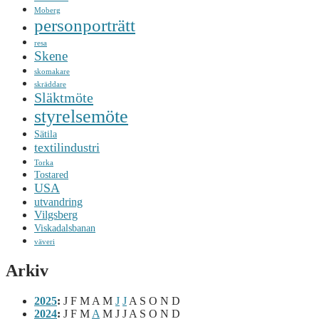
Moberg
personporträtt
resa
Skene
skomakare
skräddare
Släktmöte
styrelsemöte
Sätila
textilindustri
Torka
Tostared
USA
utvandring
Vilgsberg
Viskadalsbanan
väveri
Arkiv
2025
:
J
F
M
A
M
J
J
A
S
O
N
D
2024
:
J
F
M
A
M
J
J
A
S
O
N
D