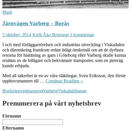
Mark
Järnvägen Varberg – Borås
5 oktober, 2014
Kjell-Åke Brorsson
1 kommentar
I och med förläggarrörelsen och industrins utveckling i Viskadalen
och däromkring framkom redan tidigt önskemål om att de dyrbara
resorna för hämtning av garn i Göteborg eller Varberg skulle kunna
ersättas av de billigare och bekvämare transporter, som en järnväg
kunde erbjuda.
Med all säkerhet är en av våra släktingar, Sven Eriksson, den förste
upphovsmannen till …
Continue Reading ››
Borås
järnväg
transport
Varberg
Viskadalsbanan
Prenumerera på vårt nyhetsbrev
Förnamn
Efternamn