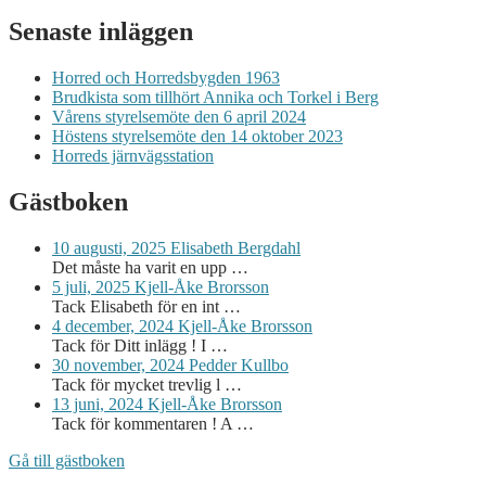
Senaste inläggen
Horred och Horredsbygden 1963
Brudkista som tillhört Annika och Torkel i Berg
Vårens styrelsemöte den 6 april 2024
Höstens styrelsemöte den 14 oktober 2023
Horreds järnvägsstation
Gästboken
10 augusti, 2025
Elisabeth Bergdahl
Det måste ha varit en upp …
5 juli, 2025
Kjell-Åke Brorsson
Tack Elisabeth för en int …
4 december, 2024
Kjell-Åke Brorsson
Tack för Ditt inlägg ! I …
30 november, 2024
Pedder Kullbo
Tack för mycket trevlig l …
13 juni, 2024
Kjell-Åke Brorsson
Tack för kommentaren ! A …
Gå till gästboken