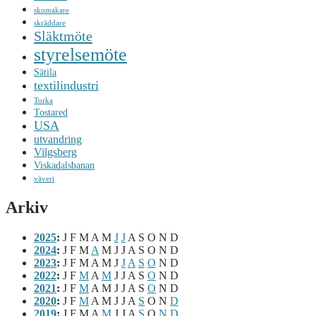
skomakare
skräddare
Släktmöte
styrelsemöte
Sätila
textilindustri
Torka
Tostared
USA
utvandring
Vilgsberg
Viskadalsbanan
väveri
Arkiv
2025
:
J
F
M
A
M
J
J
A
S
O
N
D
2024
:
J
F
M
A
M
J
J
A
S
O
N
D
2023
:
J
F
M
A
M
J
J
A
S
O
N
D
2022
:
J
F
M
A
M
J
J
A
S
O
N
D
2021
:
J
F
M
A
M
J
J
A
S
O
N
D
2020
:
J
F
M
A
M
J
J
A
S
O
N
D
2019
:
J
F
M
A
M
J
J
A
S
O
N
D