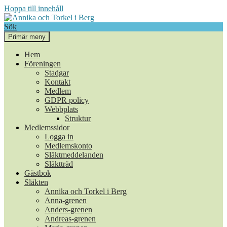
Hoppa till innehåll
Sök
Primär meny
Annika och Torkel i Berg
Hem
Föreningen
Stadgar
Kontakt
Medlem
GDPR policy
Webbplats
Struktur
Medlemssidor
Logga in
Medlemskonto
Släktmeddelanden
Släktträd
Gästbok
Släkten
Annika och Torkel i Berg
Anna-grenen
Anders-grenen
Andreas-grenen