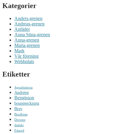
Kategorier
Anders-grenen
Andreas-grenen
Anfäder
Anna Stina-grenen
Anna-grenen
Maria-grenen
Mark
Vår förening
Webbplats
Etiketter
Agrarhistoria
Andréen
Bengtsson
bouppteckning
Brev
Brudkista
Derome
dialekt
Edared