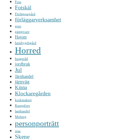
Foto
Fotskäl
Förläggargård
förläggarverksamhet
grav
gästgivare
Hajom
hembygdsgård
Horred
husgeråd
jordbruk
Jul
Järnhandel
järnväg
Kinna
Klockaregården
krukmakeri
Kungsfors
lanthandel
Moberg
personporträtt
resa
Skene