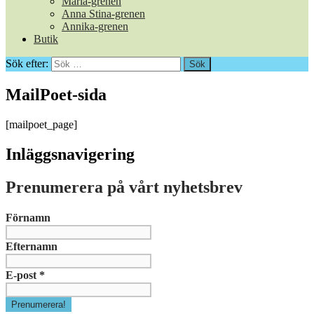
Maria-grenen
Anna Stina-grenen
Annika-grenen
Butik
Sök efter:
MailPoet-sida
[mailpoet_page]
Inläggsnavigering
Prenumerera på vårt nyhetsbrev
Förnamn
Efternamn
E-post
*