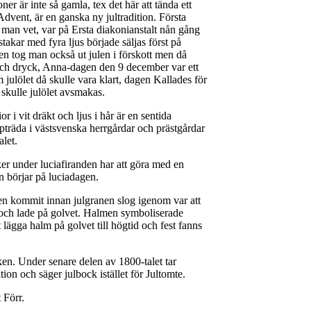
oner är inte så gamla, tex det här att tända ett
 Advent, är en ganska ny jultradition. Första
man vet, var på Ersta diakonianstalt nån gång
takar med fyra ljus började säljas först på
den tog man också ut julen i förskott men då
ch dryck, Anna-dagen den 9 december var ett
om julölet då skulle vara klart, dagen Kallades för
kulle julölet avsmakas.
r i vit dräkt och ljus i hår är en sentida
ppträda i västsvenska herrgårdar och prästgårdar
let.
ker under luciafiranden har att göra med en
an börjar på luciadagen.
en kommit innan julgranen slog igenom var att
 och lade på golvet. Halmen symboliserade
t lägga halm på golvet till högtid och fest fanns
ken. Under senare delen av 1800-talet tar
tion och säger julbock istället för Jultomte.
 Förr.