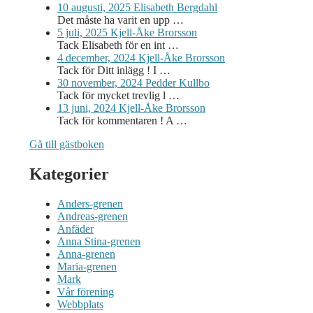
10 augusti, 2025
Elisabeth Bergdahl
Det måste ha varit en upp …
5 juli, 2025
Kjell-Åke Brorsson
Tack Elisabeth för en int …
4 december, 2024
Kjell-Åke Brorsson
Tack för Ditt inlägg ! I …
30 november, 2024
Pedder Kullbo
Tack för mycket trevlig l …
13 juni, 2024
Kjell-Åke Brorsson
Tack för kommentaren ! A …
Gå till gästboken
Kategorier
Anders-grenen
Andreas-grenen
Anfäder
Anna Stina-grenen
Anna-grenen
Maria-grenen
Mark
Vår förening
Webbplats