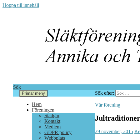
Hoppa till innehåll
Sök
Sök efter:
Primär meny
Annika och Torkel i Berg
Hem
Vår förening
Föreningen
Stadgar
Jultraditione
Kontakt
Medlem
29 november, 2015
Ke
GDPR policy
Webbplats