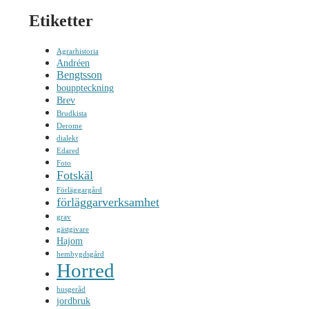
Etiketter
Agrarhistoria
Andréen
Bengtsson
bouppteckning
Brev
Brudkista
Derome
dialekt
Edared
Foto
Fotskäl
Förläggargård
förläggarverksamhet
grav
gästgivare
Hajom
hembygdsgård
Horred
husgeråd
jordbruk