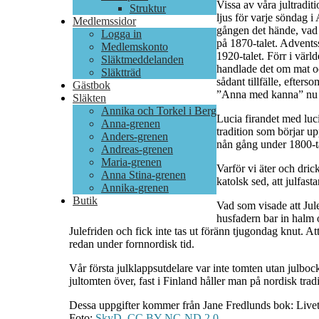
Vissa av våra jultraditi
Struktur
ljus för varje söndag i
Medlemssidor
gången det hände, vad 
Logga in
på 1870-talet. Adventss
Medlemskonto
1920-talet. Förr i värl
Släktmeddelanden
handlade det om mat o
Släktträd
sådant tillfälle, efters
Gästbok
”Anna med kanna” nu s
Släkten
Annika och Torkel i Berg
Lucia firandet med lucio
Anna-grenen
tradition som börjar u
Anders-grenen
nån gång under 1800-ta
Andreas-grenen
Maria-grenen
Varför vi äter och dric
Anna Stina-grenen
katolsk sed, att julfast
Annika-grenen
Butik
Vad som visade att Jul
husfadern bar in halm
Julefriden och fick inte tas ut föränn tjugondag knut. At
redan under fornnordisk tid.
Vår första julklappsutdelare var inte tomten utan julboc
jultomten över, fast i Finland håller man på nordisk tradi
Dessa uppgifter kommer från Jane Fredlunds bok: Livet
Foto:
SkyD
,
CC BY-NC-ND 2.0