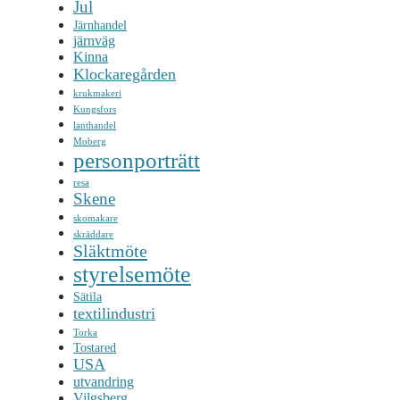
Jul
Järnhandel
järnväg
Kinna
Klockaregården
krukmakeri
Kungsfors
lanthandel
Moberg
personporträtt
resa
Skene
skomakare
skräddare
Släktmöte
styrelsemöte
Sätila
textilindustri
Torka
Tostared
USA
utvandring
Vilgsberg