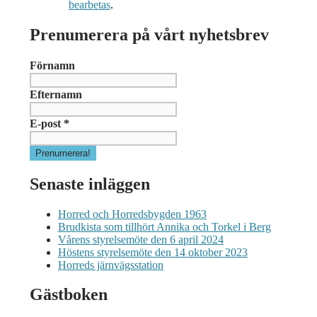
bearbetas
.
Prenumerera på vårt nyhetsbrev
Förnamn
Efternamn
E-post
*
Senaste inläggen
Horred och Horredsbygden 1963
Brudkista som tillhört Annika och Torkel i Berg
Vårens styrelsemöte den 6 april 2024
Höstens styrelsemöte den 14 oktober 2023
Horreds järnvägsstation
Gästboken