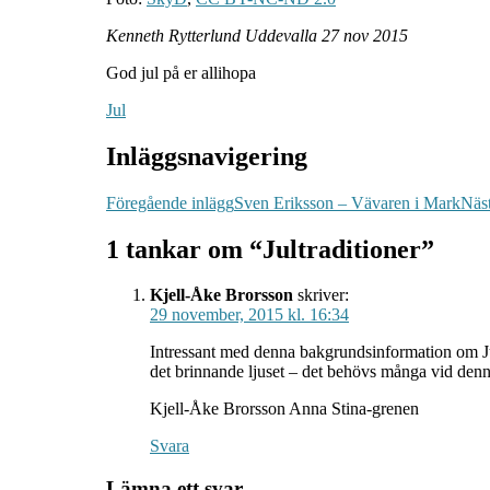
Kenneth Rytterlund Uddevalla 27 nov 2015
God jul på er allihopa
Jul
Inläggsnavigering
Föregående inlägg
Sven Eriksson – Vävaren i Mark
Näst
1 tankar om “Jultraditioner”
Kjell-Åke Brorsson
skriver:
29 november, 2015 kl. 16:34
Intressant med denna bakgrundsinformation om Jul
det brinnande ljuset – det behövs många vid denn
Kjell-Åke Brorsson Anna Stina-grenen
Svara
Lämna ett svar