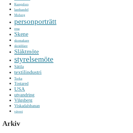
Kungsfors
lanthandel
Moberg
personporträtt
resa
Skene
skomakare
skräddare
Släktmöte
styrelsemöte
Sätila
textilindustri
Torka
Tostared
USA
utvandring
Vilgsberg
Viskadalsbanan
väveri
Arkiv