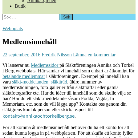
Annika-grenen
Butik
Sök
efter:
Webbplats
Medlemsinnehåll
22 september, 2016
Fredrik Nilsson
Lämna en kommentar
Vi lanserar nu
Medlemssidor
på Släktföreningen Annika och Torkel
i Berg webbplats. Här samlar vi innehåll som enbart är åtkomligt för
betalande medlemmar
i släktföreningen. Exempel på innehåll kan
vara
släkt-meddelanden
,
släktträd
, äldre nummer av
medlemstidningen, foto-gallerier från släktträffar eller gamla
släktfotografier etc. Har du idéer till innehåll som du skulle vilja se
här? Har du ett släkt-meddelande såsom Födda, Vigda, In
Memoriam, etc. som du vill lägga upp? Kontakta oss genom din
släktgrens kontaktperson eller skicka e-post till
.
kontakt@annikaochtorkeliberg.se
För att komma åt medlemsinnehåll behöver du ha ett konto för att
sedan kunna logga in på webbplatsen. För att skaffa ett konto fyller