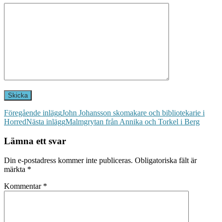
Inläggsnavigering
Föregående inlägg
John Johansson skomakare och bibliotekarie i
Horred
Nästa inlägg
Malmgrytan från Annika och Torkel i Berg
Lämna ett svar
Din e-postadress kommer inte publiceras.
Obligatoriska fält är
märkta
*
Kommentar
*