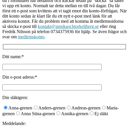
du i formuläret här nedanför
och klickar sedan på ”skicka” så sätter
vi upp ett konto. Normalt tar detta mellan en till två dagar. Du får
först ett e-post som kvittens att vi tagit emot din konto-förfrågan. När
ditt konto sedan är klart får du ett nytt e-post med länk för att
aktivera kontot. Får du problem med att komma åt medlemssidorna
så skicka e-post till
kontakt@annikaochtorkeliberg.se
eller ring
Fredrik Nilsson på telefon 0734375936 för hjälp. Se även frågor och
svar om
medlemskonto
.
Ditt namn:*
Din e-post adress:*
Din släktgren:
Anna-grenen
Anders-grenen
Andreas-grenen
Maria-
grenen
Anna Stina-grenen
Annika-grenen
Ej släkt
Meddelande: