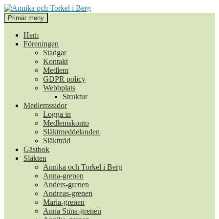
Hoppa
till
Sök
Primär meny
innehåll
Annika och Torkel i Berg
Hem
Föreningen
Stadgar
Kontakt
Medlem
GDPR policy
Webbplats
Struktur
Medlemssidor
Logga in
Medlemskonto
Släktmeddelanden
Släktträd
Gästbok
Släkten
Annika och Torkel i Berg
Anna-grenen
Anders-grenen
Andreas-grenen
Maria-grenen
Anna Stina-grenen