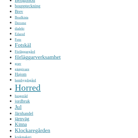
Bengtsson
bouppteckning
Brev
Brudkista
Derome
dialekt
Edared
Foto
Fotskäl
Förläggargård
förläggarverksamhet
grav
gästgivare
Hajom
hembygdsgård
Horred
husgeråd
jordbruk
Jul
Järnhandel
järnväg
Kinna
Klockaregården
krukmakeri