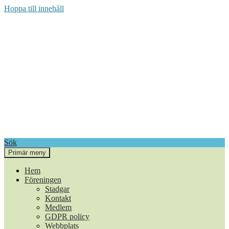
Hoppa till innehåll
Sök
Primär meny
Annika och Torkel i Berg
Hem
Föreningen
Stadgar
Kontakt
Medlem
GDPR policy
Webbplats