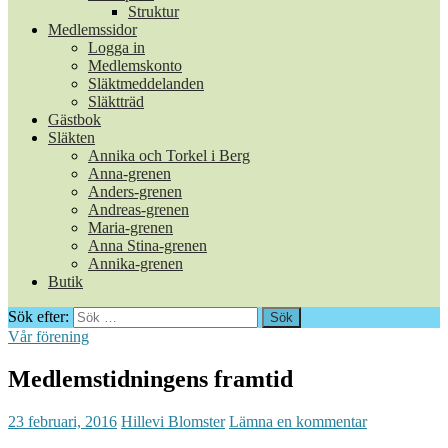
Struktur
Medlemssidor
Logga in
Medlemskonto
Släktmeddelanden
Släktträd
Gästbok
Släkten
Annika och Torkel i Berg
Anna-grenen
Anders-grenen
Andreas-grenen
Maria-grenen
Anna Stina-grenen
Annika-grenen
Butik
Sök efter:
Vår förening
Medlemstidningens framtid
23 februari, 2016
Hillevi Blomster
Lämna en kommentar