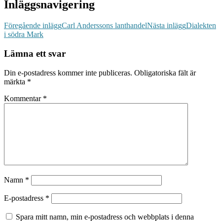
Inläggsnavigering
Föregående inlägg
Carl Anderssons lanthandel
Nästa inlägg
Dialekten
i södra Mark
Lämna ett svar
Din e-postadress kommer inte publiceras.
Obligatoriska fält är
märkta
*
Kommentar
*
Namn
*
E-postadress
*
Spara mitt namn, min e-postadress och webbplats i denna