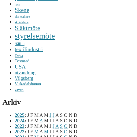
resa
Skene
skomakare
skräddare
Släktmöte
styrelsemöte
Sätila
textilindustri
Torka
Tostared
USA
utvandring
Vilgsberg
Viskadalsbanan
väveri
Arkiv
2025
:
J
F
M
A
M
J
J
A
S
O
N
D
2024
:
J
F
M
A
M
J
J
A
S
O
N
D
2023
:
J
F
M
A
M
J
J
A
S
O
N
D
2022
:
J
F
M
A
M
J
J
A
S
O
N
D