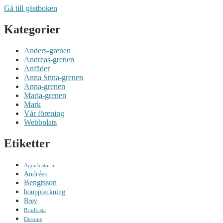
Gå till gästboken
Kategorier
Anders-grenen
Andreas-grenen
Anfäder
Anna Stina-grenen
Anna-grenen
Maria-grenen
Mark
Vår förening
Webbplats
Etiketter
Agrarhistoria
Andréen
Bengtsson
bouppteckning
Brev
Brudkista
Derome