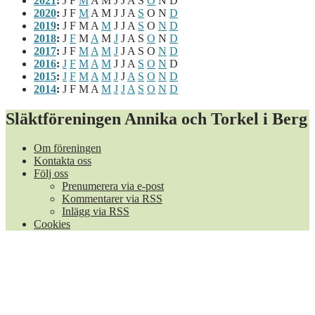
2021
:
J
F
M
A
M
J
J
A
S
O
N
D
2020
:
J
F
M
A
M
J
J
A
S
O
N
D
2019
:
J
F
M
A
M
J
J
A
S
O
N
D
2018
:
J
F
M
A
M
J
J
A
S
O
N
D
2017
:
J
F
M
A
M
J
J
A
S
O
N
D
2016
:
J
F
M
A
M
J
J
A
S
O
N
D
2015
:
J
F
M
A
M
J
J
A
S
O
N
D
2014
:
J
F
M
A
M
J
J
A
S
O
N
D
Släktföreningen Annika och Torkel i Berg
Om föreningen
Kontakta oss
Följ oss
Prenumerera via e-post
Kommentarer via RSS
Inlägg via RSS
Cookies