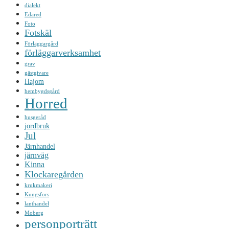
dialekt
Edared
Foto
Fotskäl
Förläggargård
förläggarverksamhet
grav
gästgivare
Hajom
hembygdsgård
Horred
husgeråd
jordbruk
Jul
Järnhandel
järnväg
Kinna
Klockaregården
krukmakeri
Kungsfors
lanthandel
Moberg
personporträtt