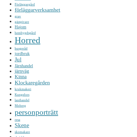
Förläggargård
förläggarverksamhet
grav
gästgivare
Hajom
hembygdsgård
Horred
husgeråd
jordbruk
Jul
Järnhandel
järnväg
Kinna
Klockaregården
krukmakeri
Kungsfors
lanthandel
Moberg
personporträtt
resa
Skene
skomakare