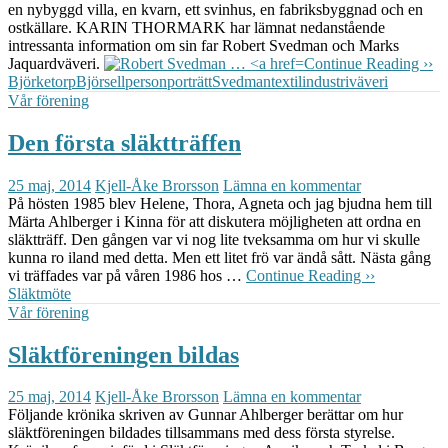
en nybyggd villa, en kvarn, ett svinhus, en fabriksbyggnad och en
ostkällare.
KARIN THORMARK har lämnat nedanstående
intressanta information om sin far Robert Svedman och Marks
Jaquardväveri.
Continue Reading ››
Björketorp
Björsell
personporträtt
Svedman
textilindustri
väveri
Vår förening
Den första släktträffen
25 maj, 2014
Kjell-Åke Brorsson
Lämna en kommentar
På hösten 1985 blev Helene, Thora, Agneta och jag bjudna hem till
Märta Ahlberger i Kinna för att diskutera möjligheten att ordna en
släktträff. Den gången var vi nog lite tveksamma om hur vi skulle
kunna ro iland med detta. Men ett litet frö var ändå sått.
Nästa gång
vi träffades var på våren 1986 hos …
Continue Reading ››
Släktmöte
Vår förening
Släktföreningen bildas
25 maj, 2014
Kjell-Åke Brorsson
Lämna en kommentar
Följande krönika skriven av Gunnar Ahlberger berättar om hur
släktföreningen bildades tillsammans med dess första styrelse.