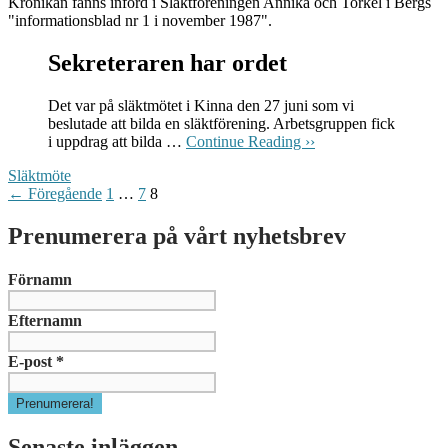
Krönikan fanns införd i Släktföreningen Annika och Torkel i Bergs
"informationsblad nr 1 i november 1987".
Sekreteraren har ordet
Det var på släktmötet i Kinna den 27 juni som vi
beslutade att bilda en släktförening. Arbetsgruppen fick
i uppdrag att bilda …
Continue Reading ››
Släktmöte
Inläggsnavigering
← Föregående
1
…
7
8
Prenumerera på vårt nyhetsbrev
Förnamn
Efternamn
E-post
*
Senaste inläggen