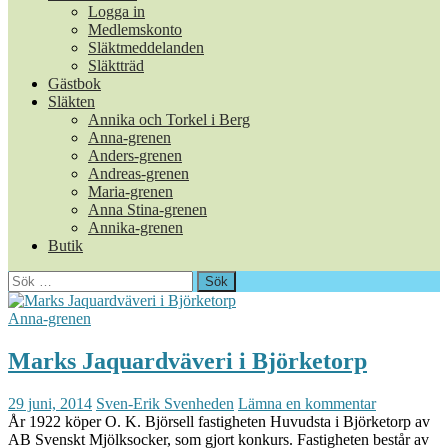
Logga in
Medlemskonto
Släktmeddelanden
Släktträd
Gästbok
Släkten
Annika och Torkel i Berg
Anna-grenen
Anders-grenen
Andreas-grenen
Maria-grenen
Anna Stina-grenen
Annika-grenen
Butik
Sök
efter:
Anna-grenen
Marks Jaquardväveri i Björketorp
29 juni, 2014
Sven-Erik Svenheden
Lämna en kommentar
År 1922 köper O. K. Björsell fastigheten Huvudsta i Björketorp av
AB Svenskt Mjölksocker, som gjort konkurs. Fastigheten består av