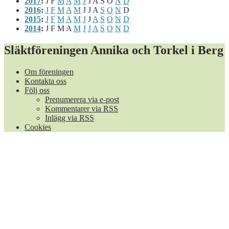
2017
:
J
F
M
A
M
J
J
A
S
O
N
D
2016
:
J
F
M
A
M
J
J
A
S
O
N
D
2015
:
J
F
M
A
M
J
J
A
S
O
N
D
2014
:
J
F
M
A
M
J
J
A
S
O
N
D
Släktföreningen Annika och Torkel i Berg
Om föreningen
Kontakta oss
Följ oss
Prenumerera via e-post
Kommentarer via RSS
Inlägg via RSS
Cookies