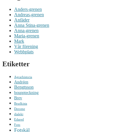
Anders-grenen
Andreas-grenen
Anfäder
Anna Stina-grenen
Anna-grenen
Maria-grenen
Mark
Vår förening
Webbplats
Etiketter
Agrarhistoria
Andréen
Bengtsson
bouppteckning
Brev
Brudkista
Derome
dialekt
Edared
Foto
Fotskäl