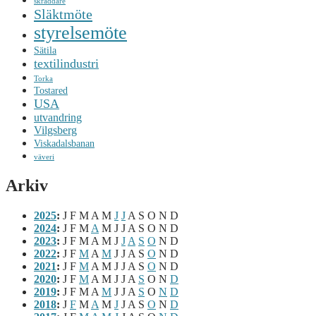
skräddare
Släktmöte
styrelsemöte
Sätila
textilindustri
Torka
Tostared
USA
utvandring
Vilgsberg
Viskadalsbanan
väveri
Arkiv
2025
:
J
F
M
A
M
J
J
A
S
O
N
D
2024
:
J
F
M
A
M
J
J
A
S
O
N
D
2023
:
J
F
M
A
M
J
J
A
S
O
N
D
2022
:
J
F
M
A
M
J
J
A
S
O
N
D
2021
:
J
F
M
A
M
J
J
A
S
O
N
D
2020
:
J
F
M
A
M
J
J
A
S
O
N
D
2019
:
J
F
M
A
M
J
J
A
S
O
N
D
2018
:
J
F
M
A
M
J
J
A
S
O
N
D